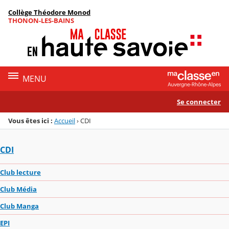
Panneau de gestion des cookies
Collège Théodore Monod
Menu de la rubrique
Contenu
THONON-LES-BAINS
MENU
Se connecter
Vous êtes ici :
Accueil
›
CDI
CDI
Club lecture
Club Média
Club Manga
EPI