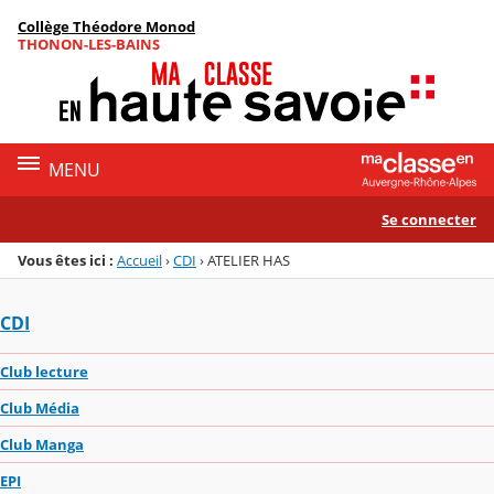
Panneau de gestion des cookies
Collège Théodore Monod
Menu de la rubrique
Contenu
THONON-LES-BAINS
MENU
Se connecter
Vous êtes ici :
Accueil
›
CDI
›
ATELIER HAS
CDI
Club lecture
Club Média
Club Manga
EPI