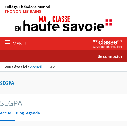
Panneau de gestion des cookies
Collège Théodore Monod
Menu de la rubrique
Contenu
THONON-LES-BAINS
MENU
Se connecter
Vous êtes ici :
Accueil
›
SEGPA
SEGPA
SEGPA
Accueil
Blog
Agenda