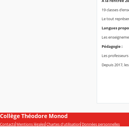
A la rentrée 2
19 classes d'ens
Le tout représe
Langues propo
Les enseignemen
Pédagogie :
Les professeurs
Depuis 2017, le
Collège Théodore Monod
Contacts
Mentions légales
Chartes d'utilisation
Données personnelles