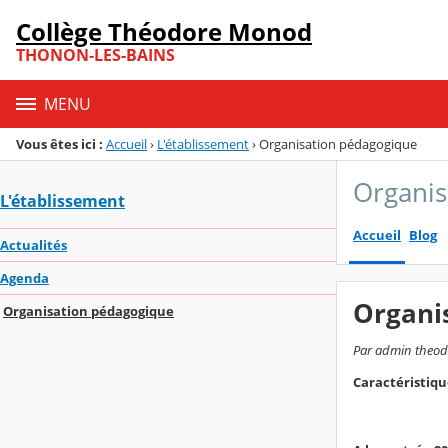
Panneau de gestion des cookies
Collège Théodore Monod
Menu de la rubrique
Contenu
THONON-LES-BAINS
MENU
Vous êtes ici :
Accueil
›
L'établissement
›
Organisation pédagogique
Organis
L'établissement
Accueil
Blog
Actualités
Agenda
Organi
Organisation pédagogique
Par admin theodo
Caractéristiqu