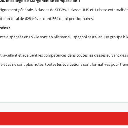
020, le collège de Margencel se compose de :
eignement générale, 8 classes de SEGPA, 1 classe ULIS et 1 classe externalis
nte un total de 628 élèves dont 564 demi-pensionnaires.
sées :
ts dispensés en LV2 le sont en Allemand, Espagnol et Italien. Un groupe bil
 travaillent et évaluent les compétences dans toutes les classes suivant de
s élèves ne sont plus notés, toutes les évaluations sont formatives pour t