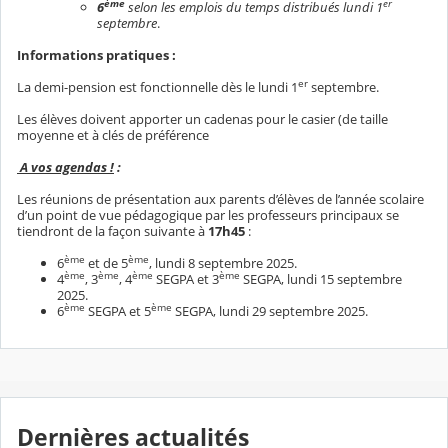
ème
er
6
selon les emplois du temps distribués lundi 1
septembre
.
Informations pratiques :
er
La demi-pension est fonctionnelle dès le lundi 1
septembre.
Les élèves doivent apporter un cadenas pour le casier (de taille
moyenne et à clés de préférence
A vos agendas !
:
Les réunions de présentation aux parents d’élèves de l’année scolaire
d’un point de vue pédagogique par les professeurs principaux se
tiendront de la façon suivante à
17h45
:
ème
ème
6
et de 5
, lundi 8 septembre 2025.
ème
ème
ème
ème
4
, 3
, 4
SEGPA et 3
SEGPA, lundi 15 septembre
2025.
ème
ème
6
SEGPA et 5
SEGPA, lundi 29 septembre 2025.
Dernières actualités