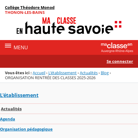
Panneau de gestion des cookies
Collège Théodore Monod
Menu de la rubrique
Contenu
THONON-LES-BAINS
MENU
Se connecter
Vous êtes ici :
Accueil
›
L'établissement
›
Actualités
›
Blog
›
ORGANISATION RENTRÉE DES CLASSES 2025-2026
L'établissement
Actualités
Agenda
Organisation pédagogique