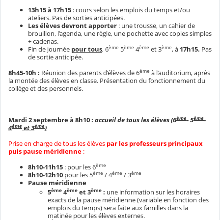
13h15 à 17h15
: cours selon les emplois du temps et/ou
ateliers. Pas de sorties anticipées.
Les élèves devront apporter
: une trousse, un cahier de
brouillon, l’agenda, une règle, une pochette avec copies simples
+ cadenas.
ème
ème
ème
ème
Fin de journée
pour tous
, 6
5
4
et 3
, à
17h15.
Pas
de sortie anticipée.
ème
8h45-10h :
Réunion des parents d’élèves de 6
à l’auditorium, après
la montée des élèves en classe. Présentation du fonctionnement du
collège et des personnels.
ème
ème
Mardi 2 septembre à 8h10 :
accueil de tous les élèves (6
- 5
-
ème
ème
4
et 3
)
Prise en charge de tous les élèves
p
ar les professeurs principaux
puis pause méridienne
:
ème
8h10-11h15
: pour les 6
ème
ème
ème
8h10-12h10
pour les 5
/ 4
/ 3
Pause méridienne
ème
ème
ème
5
4
et 3
:
une information sur les horaires
exacts de la pause méridienne (variable en fonction des
emplois du temps) sera faite aux familles dans la
matinée pour les élèves externes.